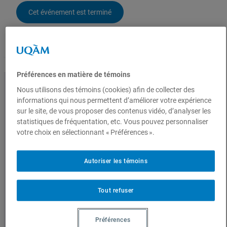
e
Cet événement est terminé
d
e
Vidéos
p
r
Conférences enregistrées
i
x
Préférences en matière de témoins
:
Nous utilisons des témoins (cookies) afin de collecter des
1
informations qui nous permettent d’améliorer votre expérience
2
sur le site, de vous proposer des contenus vidéo, d’analyser les
Ils rafraîchissent l’air, filtrent les
.
statistiques de fréquentation, etc. Vous pouvez personnaliser
0
votre choix en sélectionnant « Préférences ».
polluants atmosphériques, diminuent
0
les risques d’inondation et favorisent
$
Autoriser les témoins
à
même le bien-être psychologique : les
1
5
Tout refuser
arbres nous fournissent de précieux
.
0
services.
0
Préférences