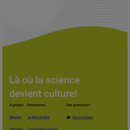
Là où la science
devient culture!
À propos
Ressources
Des questions?
Mission
Je fais un don
Nous joindre
Infolettre
Événements passés