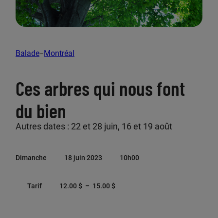
Nous joindre
Panier
Balade
Montréal
–
Ces arbres qui nous font
Je fais un don
du bien
Autres dates : 22 et 28 juin, 16 et 19 août
Liste de diffusion
Dimanche
18 juin 2023
10h00
Abonnez-vous à notre infolettre pour ne rien
manquer!
P
Tarif
12.00
$
–
15.00
$
M’inscrire
l
a
g