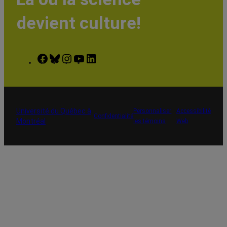
devient culture!
Facebook
Bluesky
Instagram
YouTube
LinkedIn
Université du Québec à
Personnaliser
Accessibilité
Confidentialité
Montréal
les témoins
Web