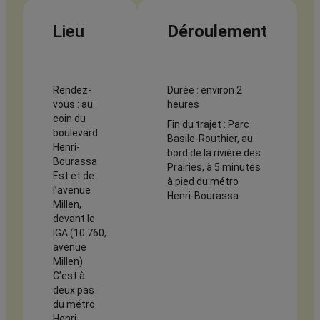
Lieu
Déroulement
Rendez-
Durée : environ 2
vous : au
heures
coin du
Fin du trajet : Parc
boulevard
Basile-Routhier, au
Henri-
bord de la rivière des
Bourassa
Prairies, à 5 minutes
Est et de
à pied du métro
l’avenue
Henri-Bourassa
Millen,
devant le
IGA (10 760,
avenue
Millen).
C’est à
deux pas
du métro
Henri-