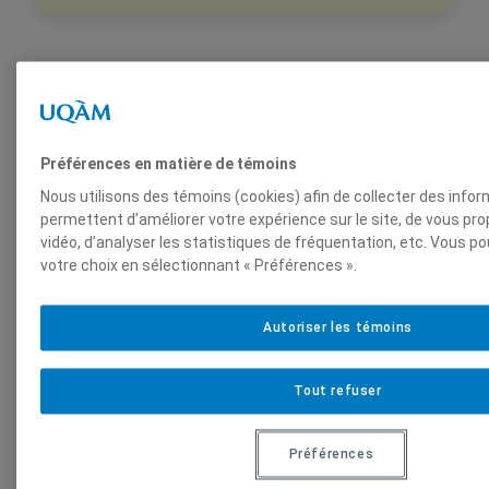
Préférences en matière de témoins
Balade
Montréal
–
Nous utilisons des témoins (cookies) afin de collecter des info
permettent d’améliorer votre expérience sur le site, de vous p
vidéo, d’analyser les statistiques de fréquentation, etc. Vous p
Ces arbres qui nous
votre choix en sélectionnant « Préférences ».
font du bien
Autoriser les témoins
Tout refuser
Mardi
7 juillet 2026
17h00
Préférences
P
Tarif
12.00
$
–
15.00
$