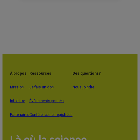
À propos
Ressources
Des questions?
Mission
Je fais un don
Nous joindre
Infolettre
Événements passés
Partenaires
Conférences enregistrées
Là où la science