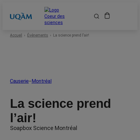
Accueil
Accueil
Événements
La science prend l’air!
Événements
Espace scolaire
Causerie
Montréal
–
Événements passés
La science prend
À propos
l’air!
Soapbox Science Montréal
Location de salles