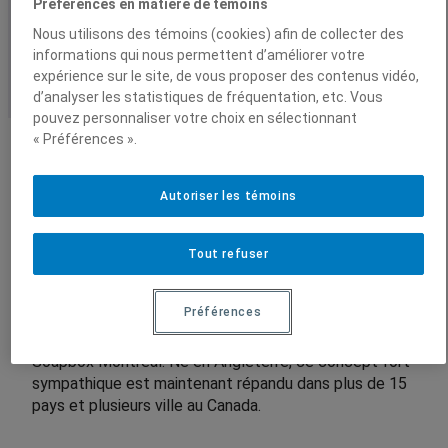
Préférences en matière de témoins
ambiance conviviale!
Nous utilisons des témoins (cookies) afin de collecter des
Vidéos
informations qui nous permettent d’améliorer votre
expérience sur le site, de vous proposer des contenus vidéo,
Conférences enregistrées
d’analyser les statistiques de fréquentation, etc. Vous
pouvez personnaliser votre choix en sélectionnant
« Préférences ».
Autoriser les témoins
En quelques mots
Tout refuser
Le 13 juin prochain, 12 scientifiques prendront la
Préférences
parole en plein air pour vous parler de leurs recherches.
Cette activité est organisée en collaboration avec
Soapbox Montréal. Né en Angleterre, ce concept fort
sympathique est maintenant répandu dans plus de 15
pays et plusieurs ville au Canada.