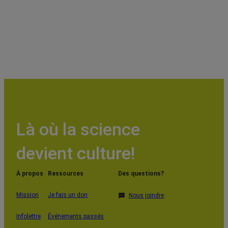
Là où la science
devient culture!
À propos
Ressources
Des questions?
Mission
Je fais un don
Nous joindre
Infolettre
Événements passés