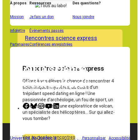
À propos
Ressources
Des questions?
Mission
Je fais un don
Nous joindre
Infolettre
Événements passés
Rencontres science express
Partenaires
Conférences enregistrées
Là où la science
Rencontres science express
devient culture!
Offrez à vos élèves la chance de rencontrer 4
scientifiques mystères, au cours d’un
trépidant speed dating en ligne ! Une
passionnée d’archéologie, un fou de sport, un
Facebook
Bluesky
Instagram
YouTube
LinkedIn
expert du diabète, une exploratrice de volcan,
un spécialiste des hélicoptères… Sur qui allez-
vous tomber?
Voir toutes les rencontres
Université du Québec à
Personnaliser
Accessibilité