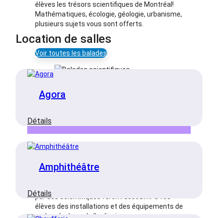
élèves les trésors scientifiques de Montréal!
Mathématiques, écologie, géologie, urbanisme,
plusieurs sujets vous sont offerts.
Location de salles
Voir toutes les balades
Agora
Visites virtuelles de labo
:
Détails
Agora
Amphithéâtre
Visites virtuelles de labo
Des visites virtuelles de laboratoires guidées
:
Détails
par des scientifiques feront découvrir à vos
Amphithéâtre
élèves des installations et des équipements de
recherche hors de l’ordinaire.