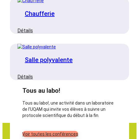
Chaufferie
Voir toutes les visites
:
Détails
Chaufferie
Salle polyvalente
Tous au labo!
:
Détails
Salle
polyvalente
Tous au labo!
Tous au labo!, une activité dans un laboratoire
de l’UQAM qui invite vos élèves à suivre un
protocole scientifique du début à la fin.
Voir toutes les conférences