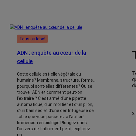
Tous au labo!
ADN : enquête au cœur de la
cellule
T
Cette cellule est‑elle végétale ou
q
humaine? Membrane, structure, forme…
dé
pourquoi sont‑elles différentes? Où se
trouve l’ADN et comment peut‑on
l’extraire ? C’est armé d’une pipette
automatique, d’un mortier et d’un pilon,
d’un bain sec et d’une centrifugeuse de
2
table que vous passerez à l’action!
Immersion en biologie Plongez dans
l’univers de l’infiniment petit, explorez
un…