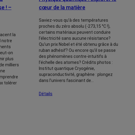
e ! –
cœur de la matière
Saviez-vous qu’à des températures
proches du zéro absolu (-273,15 °C !),
certains matériaux peuvent conduire
acent la
l’électricité sans aucune résistance?
 notre
Qu’un prix Nobel et été obtenu grâce à du
ements
ruban adhésif? Ou encore qu’il se passe
peut-on
des phénomènes contre-intuitifs à
nir plus
l’échelle des atomes? Crédits photos :
de milliers
Institut quantique Cryogénie,
une
supraconductivité, graphène : plongez
omprendre
dans l’univers fascinant de…
x tolérer
Détails