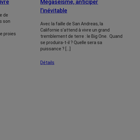
ivre
Mégaséisme, anticiper
l’inévitable
e de
s son
Avec la faille de San Andreas, la
Californie s’attend à vivre un grand
de proies
tremblement de terre : le Big One. Quand
se produira-t-il ? Quelle sera sa
puissance ? […]
Détails