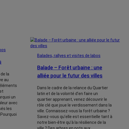
abos
Balades, rallyes et visites de labos
s
Balade – Forêt urbaine : une
 de la
alliée pour le futur des villes
lye au
s éléments
Dans le cadre de la relance du Quartier
et
latin et de la volonté d’en faire un
urquoi un
quartier apprenant, venez découvrir le
uleur avec
rôle clé que joue le verdissement dans la
és les
ville. Connaissez-vous la forêt urbaine ?
 Pourquoi
Savez-vous qu’elle est essentielle tant à
notre bien-être qu’à la résilience de la
ville ? Des arbres en pots aux