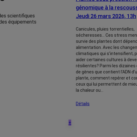
génomique à la rescouss
Jeudi 26 mars 2026, 13h
des scientifiques
t des équipements
Canicules, pluies torrentielles,
sécheresses… Ces stress men
survie des plantes dont dépend
alimentation. Avec les chang
climatiques qui s’intensifient, 
aider certaines cultures à deve
résilientes? Parmi les dizaines 
de gènes que contient l’ADN d’
plante, comment repérer et c
ceux qui lui permettent de mieu
la chaleur ou…
Détails
+