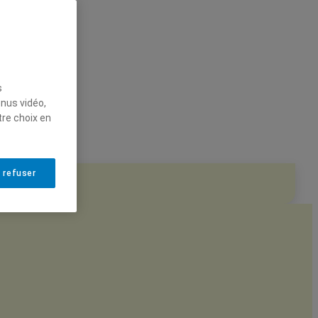
s
enus vidéo,
tre choix en
 refuser