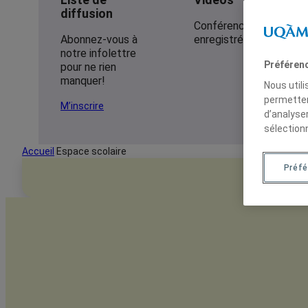
diffusion
Conférences
Abonnez-vous à
enregistrées
notre infolettre
Préféren
pour ne rien
manquer!
Nous util
permetten
M’inscrire
d’analyse
sélection
Accueil
Espace scolaire
Préfé