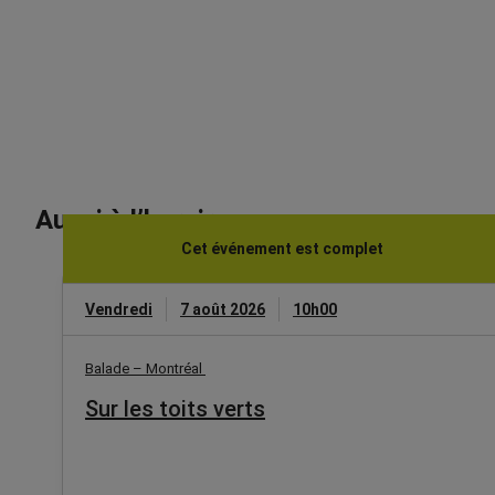
Aussi à l’horaire
Cet événement est complet
Vendredi
7 août 2026
10h00
Balade – Montréal
Sur les toits verts