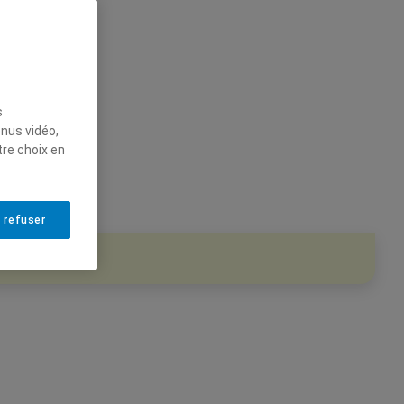
s
enus vidéo,
tre choix en
 refuser