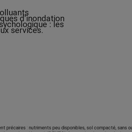
:
1
 polluants
2
sques d’inondation
.
sychologique : les
0
ux services.
0
$
à
1
5
.
0
0
$
vent précaires : nutriments peu disponibles, sol compacté, sans