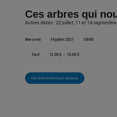
Ces arbres qui nou
Autres dates : 22 juillet, 11 et 14 septembre
Mercredi
14 juillet 2021
10h00
P
Tarif
12.00
$
–
15.00
$
l
a
g
e
Cet événement est terminé
d
e
p
r
i
x