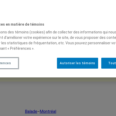
ces en matière de témoins
isons des témoins (cookies) afin de collecter des informations qui nou
t d’améliorer votre expérience sur le site, de vous proposer des cont
r les statistiques de fréquentation, etc. Vous pouvez personnaliser vo
nant « Préférences ».
rences
Autoriser les témoins
Tout
Rechercher
x
Rechercher
Balade
Montréal
–