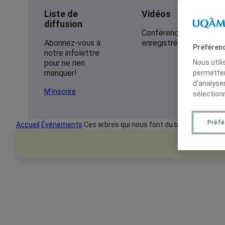
Liste de
Vidéos
diffusion
Conférences
Abonnez-vous à
enregistrées
Préféren
notre infolettre
pour ne rien
Nous util
manquer!
permetten
d’analyse
M’inscrire
sélection
Préfé
Accueil
Événements
Ces arbres qui nous font du bien