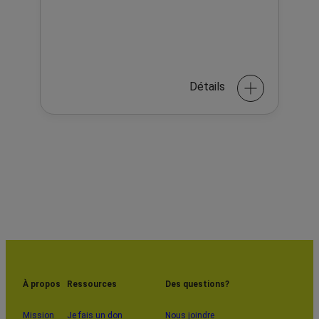
Détails
À propos
Ressources
Des questions?
Mission
Je fais un don
Nous joindre