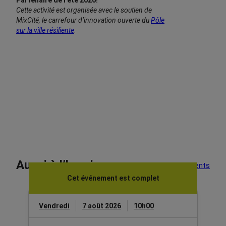
Partenaire de l’été 2026!
Cette activité est organisée avec le soutien
de
MixCité, le carrefour d’innovation ouverte du
Pôle
sur la ville résiliente
.
Aussi à l’horaire
Voir tous les événements
Cet événement est complet
Vendredi
7 août 2026
10h00