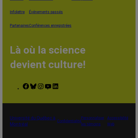
Infolettre
Événements passés
Partenaires
Conférences enregistrées
Là où la science
devient culture!
Facebook
Bluesky
Instagram
YouTube
LinkedIn
Université du Québec à
Personnaliser
Accessibilité
Confidentialité
Montréal
les témoins
Web