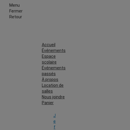
Menu
Fermer
Retour
Accueil
Événements
Espace
scolaire
Événements
passés
À propos
Location de
salles
Nous joindre
Panier
J
e
f