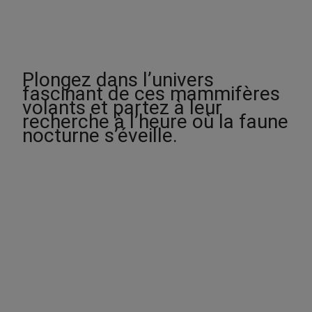
i
x
:
1
Plongez dans l’univers
2
fascinant de ces mammifères
.
volants et partez à leur
0
recherche à l’heure où la faune
0
nocturne s’éveille.
$
à
1
5
.
0
0
$