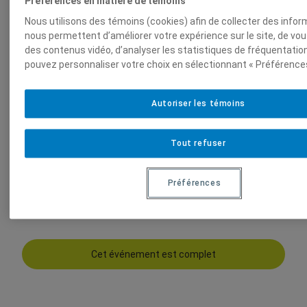
Préférences en matière de témoins
Balade
Parc La Fontaine
–
Nous utilisons des témoins (cookies) afin de collecter des infor
nous permettent d’améliorer votre expérience sur le site, de vo
des contenus vidéo, d’analyser les statistiques de fréquentation
À la recherche des
pouvez personnaliser votre choix en sélectionnant « Préférences
chauves-souris!
Autoriser les témoins
Tout refuser
Lundi
17 août 2026
19h00
Préférences
P
Tarif
12.00
$
–
15.00
$
l
a
g
e
Cet événement est complet
d
e
p
r