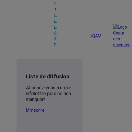
a
i
s
u
n
d
UQAM
o
n
Liste de diffusion
Abonnez-vous à notre
infolettre pour ne rien
manquer!
M’inscrire