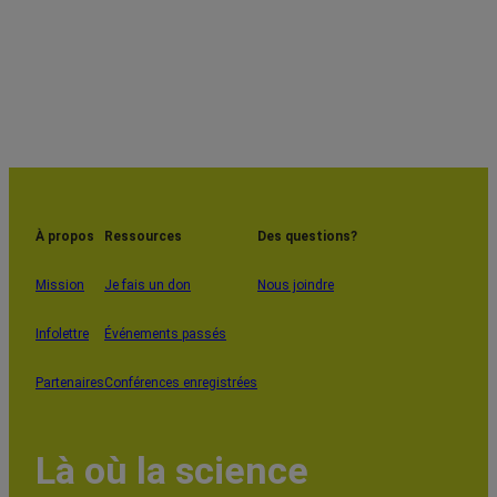
À propos
Ressources
Des questions?
Mission
Je fais un don
Nous joindre
Infolettre
Événements passés
Partenaires
Conférences enregistrées
Là où la science