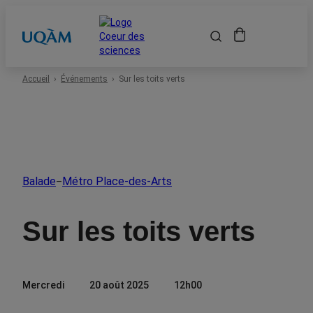
Accueil
Accueil
Événements
Sur les toits verts
Événements
Espace scolaire
Balade
Métro Place-des-Arts
–
Événements passés
Sur les toits verts
À propos
Mercredi
20 août 2025
12h00
Location de salles