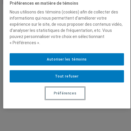
0
Préférences en matière de témoins
.
Nous utilisons des témoins (cookies) afin de collecter des
0
Vidéos
informations qui nous permettent d’améliorer votre
0
expérience sur le site, de vous proposer des contenus vidéo,
Conférences enregistrées
d’analyser les statistiques de fréquentation, etc. Vous
$
pouvez personnaliser votre choix en sélectionnant
« Préférences ».
Autoriser les témoins
En quelques mots
Tout refuser
Un mur végétal de cinq étages filtrant l’air de la
Maison du développement durable? Un potager sur le
toit du Palais des congrès? Exceptionnellement, trois
Préférences
institutions nous ouvrent leurs jardins secrets! Une
balade tout en verdure … et en hauteur!