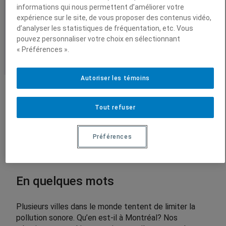
un environnement trop
2
informations qui nous permettent d’améliorer votre
0
expérience sur le site, de vous proposer des contenus vidéo,
bruyant?
.
Vidéos
d’analyser les statistiques de fréquentation, etc. Vous
0
pouvez personnaliser votre choix en sélectionnant
0
Conférences enregistrées
« Préférences ».
$
Autoriser les témoins
Tout refuser
Préférences
En quelques mots
Plusieurs villes dans le monde tentent de limiter la
pollution sonore. Qu’en est-il à Montréal? Nos