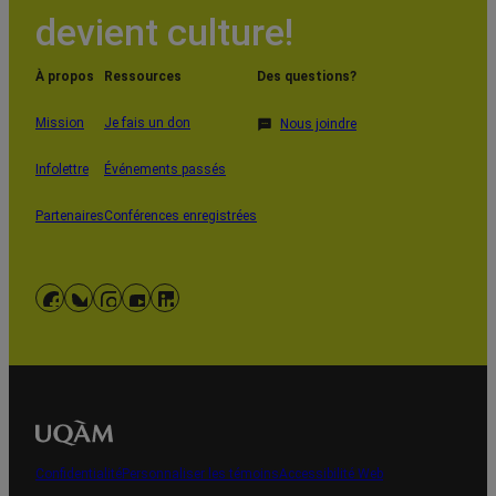
devient culture!
À propos
Ressources
Des questions?
Mission
Je fais un don
Nous joindre
Infolettre
Événements passés
Partenaires
Conférences enregistrées
Facebook
Bluesky
Instagram
YouTube
LinkedIn
Confidentialité
Personnaliser les témoins
Accessibilité Web