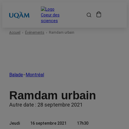
Accueil
Accueil
Événements
Ramdam urbain
Événements
Espace scolaire
Balade
Montréal
–
Événements passés
Ramdam urbain
À propos
Autre date : 28 septembre 2021
Location de salles
Jeudi
16 septembre 2021
17h30