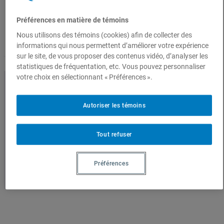
e
Cet événement est terminé
d
Préférences en matière de témoins
e
Vidéos
Nous utilisons des témoins (cookies) afin de collecter des
p
informations qui nous permettent d’améliorer votre expérience
r
Conférences enregistrées
sur le site, de vous proposer des contenus vidéo, d’analyser les
i
x
statistiques de fréquentation, etc. Vous pouvez personnaliser
votre choix en sélectionnant « Préférences ».
:
1
Autoriser les témoins
2
Que nous révèle le patrimoine du
.
0
Centre-Sud?
Tout refuser
0
$
Préférences
à
1
5
.
0
0