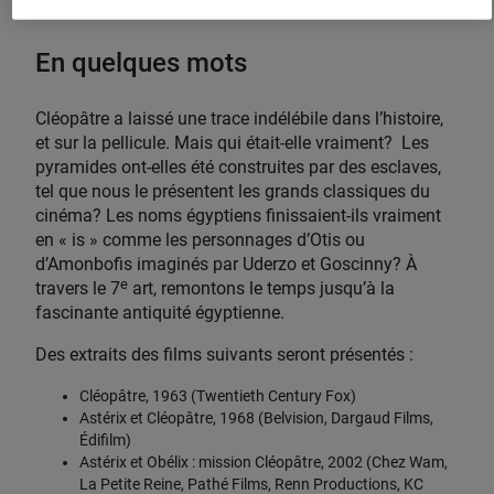
$
En quelques mots
Cléopâtre a laissé une trace indélébile dans l’histoire,
et sur la pellicule. Mais qui était-elle vraiment? Les
pyramides ont-elles été construites par des esclaves,
tel que nous le présentent les grands classiques du
cinéma? Les noms égyptiens finissaient-ils vraiment
en « is » comme les personnages d’Otis ou
d’Amonbofis imaginés par Uderzo et Goscinny? À
e
travers le 7
art, remontons le temps jusqu’à la
fascinante antiquité égyptienne.
Des extraits des films suivants seront présentés :
Cléopâtre, 1963 (Twentieth Century Fox)
Astérix et Cléopâtre, 1968 (Belvision, Dargaud Films,
Édifilm)
Astérix et Obélix : mission Cléopâtre, 2002 (Chez Wam,
La Petite Reine, Pathé Films, Renn Productions, KC