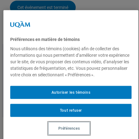
e
Cet événement est terminé
d
e
Vidéos
p
r
Conférences enregistrées
i
Préférences en matière de témoins
x
Nous utilisons des témoins (cookies) afin de collecter des
:
informations qui nous permettent d’améliorer votre expérience
5
sur le site, de vous proposer des contenus vidéo, d’analyser les
.
statistiques de fréquentation, etc. Vous pouvez personnaliser
Entrez dans la tête d’un chercheur
0
votre choix en sélectionnant « Préférences ».
0
lorsqu’il profite d’une soirée cinéma.
$
Autoriser les témoins
à
1
0
Tout refuser
.
0
0
Préférences