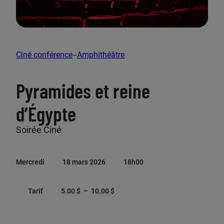
Nous joindre
Panier
Ciné conférence
Amphithéâtre
–
Pyramides et reine
Je fais un don
d’Égypte
Soirée Ciné
Liste de diffusion
Mercredi
18 mars 2026
18h00
Abonnez-vous à notre infolettre pour ne rien
manquer!
P
Tarif
5.00
$
–
10.00
$
M’inscrire
l
a
g