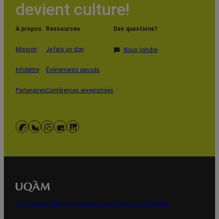
devient culture!
À propos
Ressources
Des questions?
Mission
Je fais un don
Nous joindre
Infolettre
Événements passés
Partenaires
Conférences enregistrées
Facebook
Bluesky
Instagram
YouTube
LinkedIn
Confidentialité
Personnaliser les témoins
Accessibilité Web