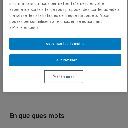
Montréal pour vous initier, en
informations qui nous permettent d’améliorer votre
$
expérience sur le site, de vous proposer des contenus vidéo,
à
compagnie de biologistes, à la
d’analyser les statistiques de fréquentation, etc. Vous
Vidéos
1
pouvez personnaliser votre choix en sélectionnant
5
science de l’écologie.
.
« Préférences ».
Conférences enregistrées
0
0
Autoriser les témoins
$
Tout refuser
Préférences
En quelques mots