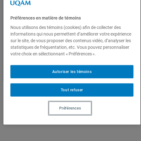
coulisses du quotidien »,
0
réalisez l’importance de la
$
Vidéos
Préférences en matière de témoins
à
planification des trajets et de
1
Nous utilisons des témoins (cookies) afin de collecter des
Conférences enregistrées
5
informations qui nous permettent d’améliorer votre expérience
l’organisation urbaine dans
.
sur le site, de vous proposer des contenus vidéo, d’analyser les
0
votre vie quotidienne.
statistiques de fréquentation, etc. Vous pouvez personnaliser
0
votre choix en sélectionnant « Préférences ».
$
Autoriser les témoins
Tout refuser
Préférences