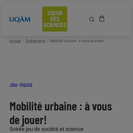
Accueil
Accueil
Événements
Mobilité urbaine : à vous de jouer!
Événements
Espace scolaire
Jeu
Agora
–
Événements passés
Mobilité urbaine : à vous
À propos
de jouer!
Location de salles
Soirée jeu de société et science