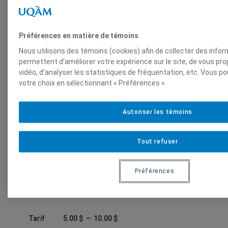
Préférences en matière de témoins
Nous utilisons des témoins (cookies) afin de collecter des info
permettent d’améliorer votre expérience sur le site, de vous p
vidéo, d’analyser les statistiques de fréquentation, etc. Vous p
votre choix en sélectionnant « Préférences ».
Conférence
Amphithéâtre
–
Autoriser les témoins
La vie, c’est les
Tout refuser
mitochondries
Préférences
Mardi
19 novembre 2024
18h00
P
Tarif
5.00
$
–
10.00
$