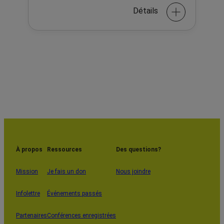
Détails
À propos
Ressources
Des questions?
Mission
Je fais un don
Nous joindre
Infolettre
Événements passés
Partenaires
Conférences enregistrées