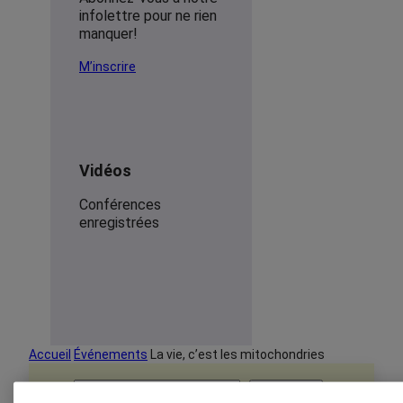
infolettre pour ne rien
manquer!
M’inscrire
Vidéos
Conférences
enregistrées
Accueil
Événements
La vie, c’est les mitochondries
Rechercher
x
Rechercher