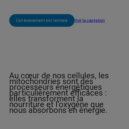
l
a
g
e
Cet événement est terminé
Voir la captation
d
e
p
r
i
x
:
5
Au cœur de nos cellules, les
.
mitochondries sont des
0
processeurs énergétiques
0
particulièrement efficaces :
elles transforment la
$
nourriture et l’oxygène que
à
nous absorbons en énergie.
1
0
.
0