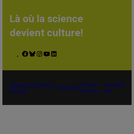
Là où la science
devient culture!
Facebook
Bluesky
Instagram
YouTube
LinkedIn
Université du Québec à
Préférences
Accessibilité
Confidentialité
Montréal
des témoins
Web