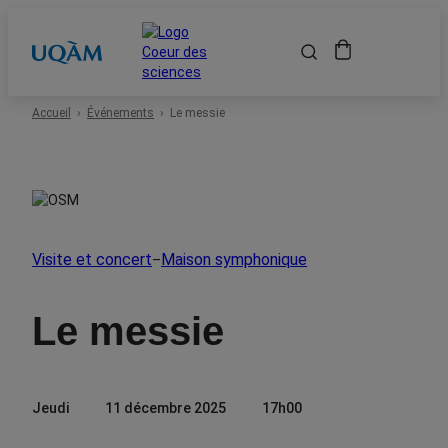
Accueil
Accueil
Événements
Le messie
Événements
Espace scolaire
Visite et concert
Maison symphonique
–
Événements passés
Le messie
À propos
Jeudi
11 décembre 2025
17h00
Location de salles