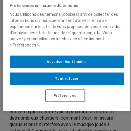
0
Préférences en matière de témoins
acoustique. Quels critères ont
0
.
Nous utilisons des témoins (cookies) afin de collecter des
Vidéos
permis d’atteindre cette
0
informations qui nous permettent d’améliorer votre
0
expérience sur le site, de vous proposer des contenus vidéo,
Conférences enregistrées
excellence?
d’analyser les statistiques de fréquentation, etc. Vous
$
pouvez personnaliser votre choix en sélectionnant
« Préférences ».
Autoriser les témoins
Tout refuser
En quelques mots
Préférences
Située en plein centre-ville à proximité du métro et
des nombreux chantiers, comment s’est-on assuré
qu’aucun bruit n’interfère avec la musique jouée à
l’intérieur? Comment la salle a-t-elle été conçue pour