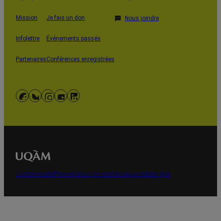
Mission
Je fais un don
Nous joindre
Infolettre
Événements passés
Partenaires
Conférences enregistrées
Facebook
Bluesky
Instagram
YouTube
LinkedIn
Confidentialité
Personnaliser les témoins
Accessibilité Web