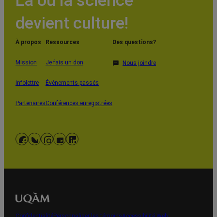
Là où la science
devient culture!
À propos
Ressources
Des questions?
Mission
Je fais un don
Nous joindre
Infolettre
Événements passés
Partenaires
Conférences enregistrées
Facebook
Bluesky
Instagram
YouTube
LinkedIn
Confidentialité
Personnaliser les témoins
Accessibilité Web