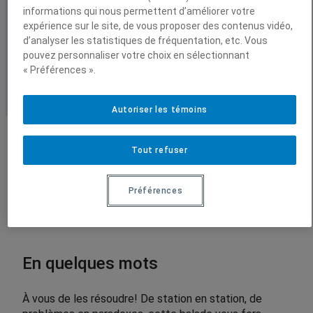
5
informations qui nous permettent d’améliorer votre
congrès, la ville regorge
.
expérience sur le site, de vous proposer des contenus vidéo,
0
Vidéos
d’analyser les statistiques de fréquentation, etc. Vous
d’énigmes mathématiques.
0
pouvez personnaliser votre choix en sélectionnant
Conférences enregistrées
« Préférences ».
$
Autoriser les témoins
Tout refuser
Préférences
En quelques mots
À vous de les résoudre! De station en station, de