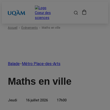
Accueil
Accueil
Événements
Maths en ville
Événements
Espace scolaire
Balade
Métro Place-des-Arts
–
Événements passés
Maths en ville
À propos
Jeudi
16 juillet 2026
17h00
Location de salles