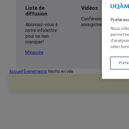
Liste de
Vidéos
diffusion
Conférences
Préféren
Abonnez-vous à
enregistrées
Nous util
notre infolettre
permetten
pour ne rien
d’analyse
manquer!
sélection
M’inscrire
Préfé
Accueil
Événements
Maths en ville