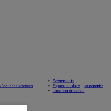
Événements
Espace scolaire
loupe
panier
Location de salles