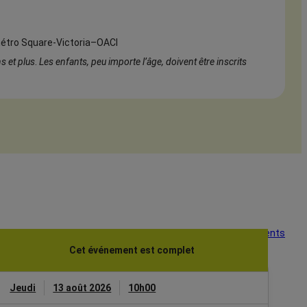
 métro Square-Victoria–OACI
s et plus
.
Les enfants, peu importe l’âge, doivent être inscrits
Voir tous les événements
Cet événement est complet
Jeudi
13 août 2026
10h00