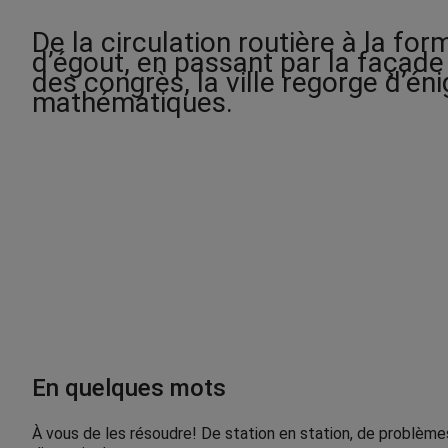
De la circulation routière à la f
d’égout, en passant par la façade
des congrès, la ville regorge d’é
mathématiques.
En quelques mots
À vous de les résoudre! De station en station, de problème