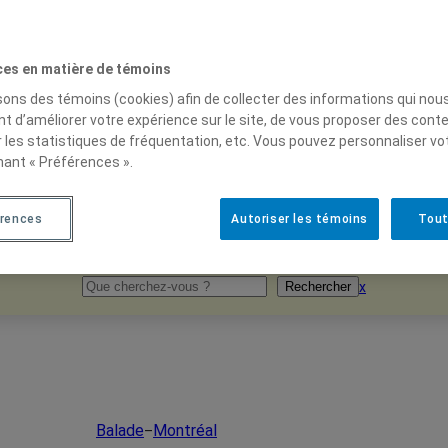
ces en matière de témoins
isons des témoins (cookies) afin de collecter des informations qui nou
t d’améliorer votre expérience sur le site, de vous proposer des cont
r les statistiques de fréquentation, etc. Vous pouvez personnaliser vo
nant « Préférences ».
rences
Autoriser les témoins
Tout
Rechercher
x
Rechercher
Balade
Montréal
–