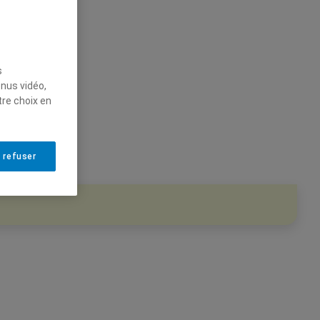
s
enus vidéo,
tre choix en
 refuser