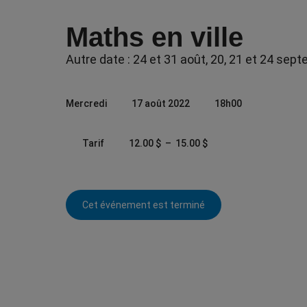
Maths en ville
Autre date : 24 et 31 août, 20, 21 et 24 sep
Mercredi
17 août 2022
18h00
P
Tarif
12.00
$
–
15.00
$
l
a
g
e
Cet événement est terminé
d
e
p
r
i
x