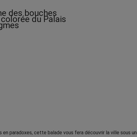
:
1
orme des bouches
2
 colorée du Palais
.
nigmes
0
0
$
à
1
5
.
0
0
$
s en paradoxes, cette balade vous fera découvrir la ville sous 