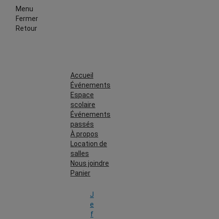
Menu
Fermer
Retour
Accueil
Événements
Espace
scolaire
Événements
passés
À propos
Location de
salles
Nous joindre
Panier
J
e
f