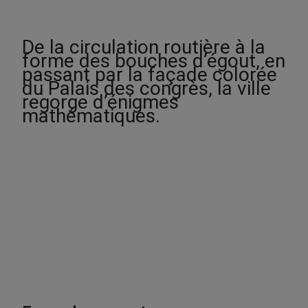
:
1
De la circulation routière à la
2
forme des bouches d’égout, en
.
passant par la façade colorée
0
du Palais des congrès, la ville
0
regorge d’énigmes
mathématiques.
$
à
1
5
.
0
0
$