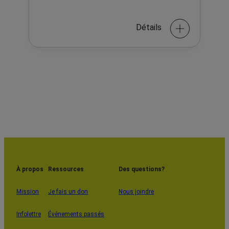
Détails
À propos
Ressources
Des questions?
Mission
Je fais un don
Nous joindre
Infolettre
Événements passés