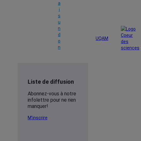
a
i
s
u
n
d
UQAM
o
n
Liste de diffusion
Abonnez-vous à notre
infolettre pour ne rien
manquer!
M’inscrire