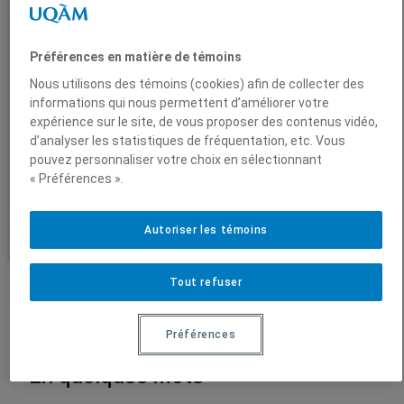
symphonique est reconnue
internationalement pour
$
Vidéos
à
Préférences en matière de témoins
l’excellence de son
1
Nous utilisons des témoins (cookies) afin de collecter des
2
Conférences enregistrées
acoustique. Quels critères ont
informations qui nous permettent d’améliorer votre
2
.
expérience sur le site, de vous proposer des contenus vidéo,
permis d’atteindre cette
0
d’analyser les statistiques de fréquentation, etc. Vous
0
pouvez personnaliser votre choix en sélectionnant
excellence?
« Préférences ».
$
Autoriser les témoins
Tout refuser
Préférences
En quelques mots