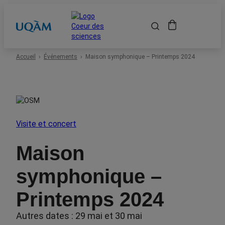
Accueil
Accueil
Événements
Maison symphonique – Printemps 2024
Événements
Espace scolaire
Visite et concert
Événements passés
Maison
symphonique –
À propos
Printemps 2024
Location de salles
Autres dates : 29 mai et 30 mai