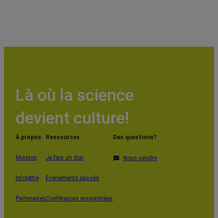
Là où la science
devient culture!
À propos
Ressources
Des questions?
Mission
Je fais un don
Nous joindre
Infolettre
Événements passés
Partenaires
Conférences enregistrées