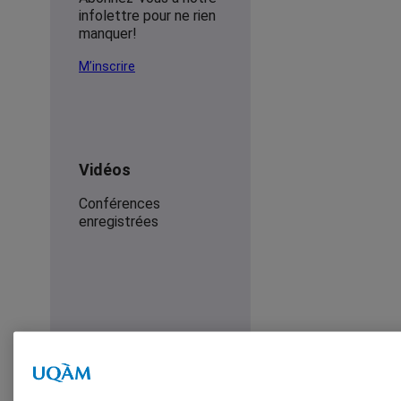
infolettre pour ne rien
manquer!
M’inscrire
Vidéos
Conférences
enregistrées
Accueil
Événements
Entomologiste d’un jour
Rechercher
x
Rechercher