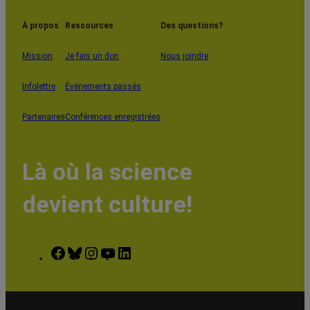
À propos
Ressources
Des questions?
Mission
Je fais un don
Nous joindre
Infolettre
Événements passés
Partenaires
Conférences enregistrées
Là où la science
devient culture!
Facebook
Bluesky
Instagram
YouTube
LinkedIn