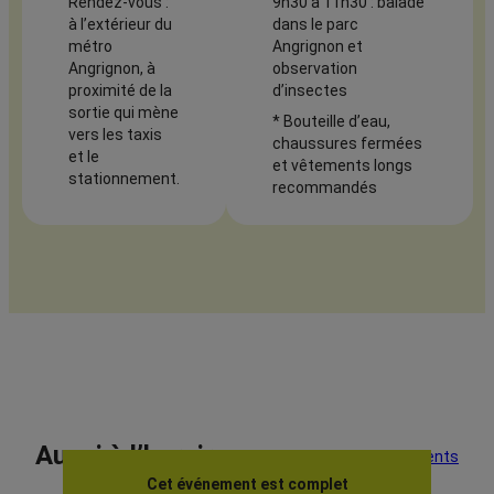
Rendez-vous :
9h30 à 11h30 : balade
à l’extérieur du
dans le parc
métro
Angrignon et
Angrignon, à
observation
proximité de la
d’insectes
sortie qui mène
* Bouteille d’eau,
vers les taxis
chaussures fermées
et le
et vêtements longs
stationnement.
recommandés
Aussi à l’horaire
Voir tous les événements
Cet événement est complet