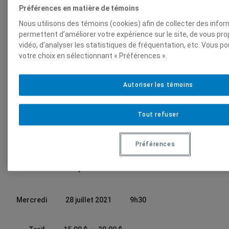
Préférences en matière de témoins
Nous utilisons des témoins (cookies) afin de collecter des info
permettent d’améliorer votre expérience sur le site, de vous p
vidéo, d’analyser les statistiques de fréquentation, etc. Vous p
votre choix en sélectionnant « Préférences ».
Autoriser les témoins
Balade
Montréal
–
Tout refuser
Entomologiste d’un
jour
Préférences
Autre date : 28 juillet 13h
Mercredi
28 juillet 2021
9h30