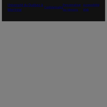
Université du Québec à
Personnaliser
Accessibilité
Confidentialité
Montréal
les témoins
Web