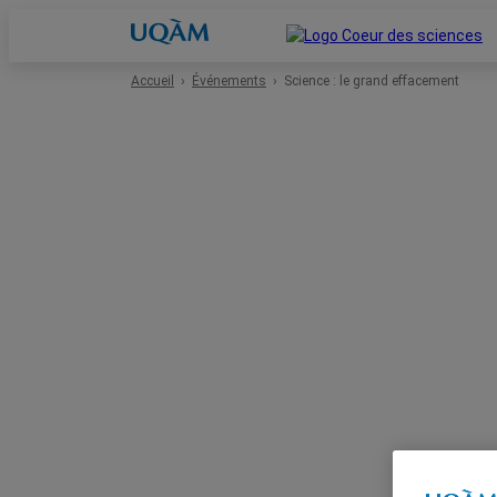
Accueil
Événements
Science : le grand effacement
Accueil
Événements
Espace scolaire
Événements passés
À propos
Location de salles