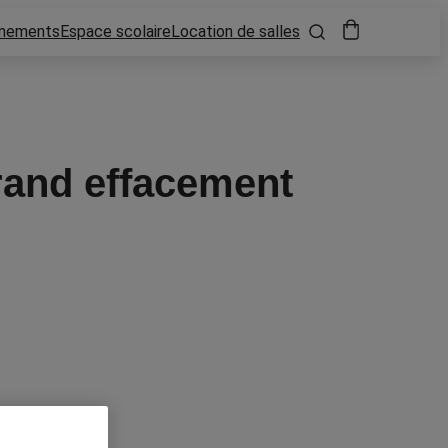
nements
Espace scolaire
Location de salles
grand effacement