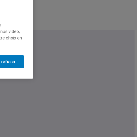
s
enus vidéo,
tre choix en
 refuser