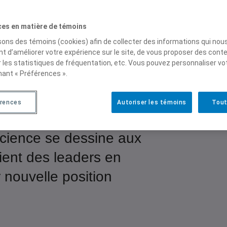
e
p
r
ces en matière de témoins
i
isons des témoins (cookies) afin de collecter des informations qui nou
x
t d’améliorer votre expérience sur le site, de vous proposer des cont
r les statistiques de fréquentation, etc. Vous pouvez personnaliser vo
:
nant « Préférences ».
5
.
nombreuses recherches,
0
rences
Autoriser les témoins
Tout
0
nnées scientifiques :
$
science se dessine aux
à
1
aient des leaders en
0
.
 nouvelle position
0
0
$