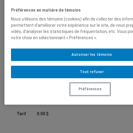
Préférences en matière de témoins
Nous utilisons des témoins (cookies) afin de collecter des info
permettent d’améliorer votre expérience sur le site, de vous p
vidéo, d’analyser les statistiques de fréquentation, etc. Vous p
votre choix en sélectionnant « Préférences ».
Conférence
En ligne
–
Autoriser les témoins
Allez jouer dehors!
Tout refuser
Préférences
Mercredi
11 février 2026
12h00
Tarif
0.00
$