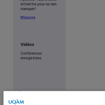
infolettre pour ne rien
manquer!
M’inscrire
Vidéos
Conférences
enregistrées
Accueil
Événements
Allez jouer dehors!
Rechercher
x
Rechercher