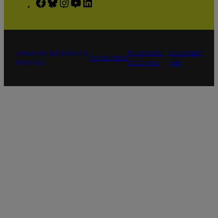
Facebook
Bluesky
Instagram
YouTube
LinkedIn
Université du Québec à
Personnaliser
Accessibilité
Confidentialité
Montréal
les témoins
Web