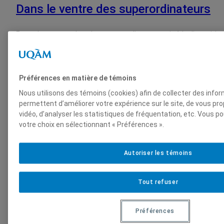
Dans le ventre des superordinateurs
En quelques mots Les deux superordinateurs mis à la dispositi
par Calcul Québec ont chacun la puissance de 10 000 ordinateurs
une alimentation électrique comparable à celle de 460 foyers.De
une quantité phénoménale de données. Où sont-elles stockées 
accèdent-ils ? Quels défis énergétiques posent-ils? Et…
Préférences en matière de témoins
Nous utilisons des témoins (cookies) afin de collecter des info
permettent d’améliorer votre expérience sur le site, de vous p
6 décembre 2024
vidéo, d’analyser les statistiques de fréquentation, etc. Vous p
votre choix en sélectionnant « Préférences ».
Dans le ventre des superordinateurs
Autoriser les témoins
En quelques mots Les deux superordinateurs mis à la dispositi
par Calcul Québec, ont chacun la puissance de 10 000 ordinateurs
Tout refuser
une alimentation électrique comparable à celle de 460 foyers.De
une quantité phénoménale de données. Où sont-elles stockées 
y accèdent-ils ? Quels défis énergétiques…
Préférences