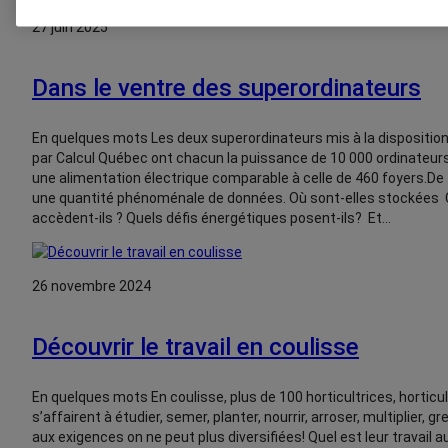
27 juin 2025
Dans le ventre des superordinateurs
En quelques mots Les deux superordinateurs mis à la dispositi
par Calcul Québec ont chacun la puissance de 10 000 ordinateurs
une alimentation électrique comparable à celle de 460 foyers.De
une quantité phénoménale de données. Où sont-elles stockées 
accèdent-ils ? Quels défis énergétiques posent-ils? Et…
26 novembre 2024
Découvrir le travail en coulisse
En quelques mots En coulisse, plus de 100 horticultrices, horticu
s’affairent à étudier, semer, planter, nourrir, arroser, multiplier, g
aux exigences on ne peut plus diversifiées! Quel est leur travai