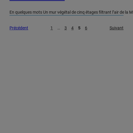
En quelques mots Un mur végétal de cinq étages filtrant l’air de la 
Précédent
1
…
3
4
5
6
Suivant