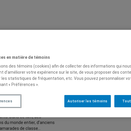
024
ces en matière de témoins
de surface : une
isons des témoins (cookies) afin de collecter des informations qui nou
t d’améliorer votre expérience sur le site, de vous proposer des cont
on mathématique
r les statistiques de fréquentation, etc. Vous pouvez personnaliser vo
nant « Préférences ».
ts En 2014, elle a été la première
r la prestigieuse médaille Fields,
compense en mathématiques. Son
rences
Autoriser les témoins
Tout
succès et sa passion de chaque
 discipline font d’elle un modèle
ants. Dans ce film, des
s du monde entier, d’anciens
camarades de classe…