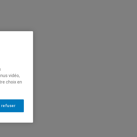
s
enus vidéo,
tre choix en
 refuser