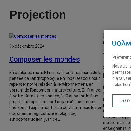
Projection
16 décembre 2024
2 décembre 2
Préféren
Composer les mondes
Secrets 
Nous util
permetten
révélati
En quelques mots Et si nous nous inspirions de la
d’analyse
pensée de l’anthropologue Philippe Descola pour
repenser notre relation à l’environnement, en
sélection
En quelques mo
sortant de l’opposition nature/culture. En France,
femme à recevoi
à Notre-Dame-des-Landes, 200 opposants à un
plus haute ré
Préfé
projet d’aéroport se sont organisés pour créer
parcours, ses 
une zone d’expérimentation de vie en société non
instant pour sa
marchande : agriculture écologique,
des plus inspir
autoconstruction, justice…
mathématicien
enseignants, 