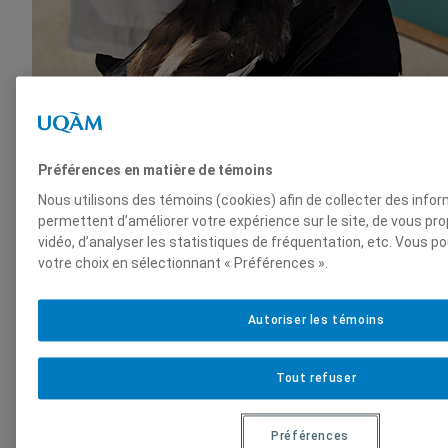
5 juin 2025
Préférences en matière de témoins
Nous utilisons des témoins (cookies) afin de collecter des info
Chouette à voir!
permettent d’améliorer votre expérience sur le site, de vous p
vidéo, d’analyser les statistiques de fréquentation, etc. Vous p
En quelques mots Comment se passe leur convalescence? Quels
votre choix en sélectionnant « Préférences ».
Comment les vétérinaires s’assurent-ils que les oiseaux pourront
naturel ? Et que fait-on des oiseaux qui ne pourront pas être re
coulisses de Chouette à voir! Au programme, observation de 20 e
Autoriser les témoins
et…
Tout refuser
Préférences