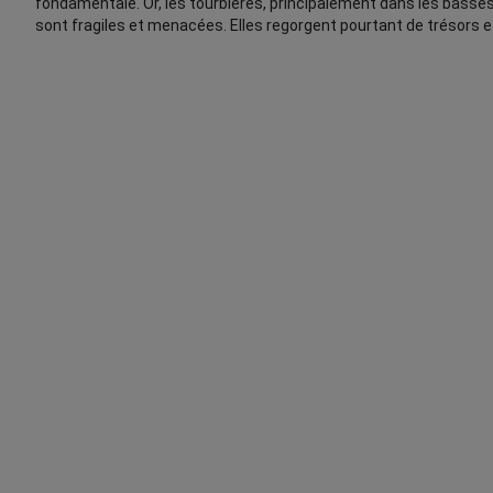
fondamentale. Or, les tourbières, principalement dans les basses
sont fragiles et menacées. Elles regorgent pourtant de trésors 