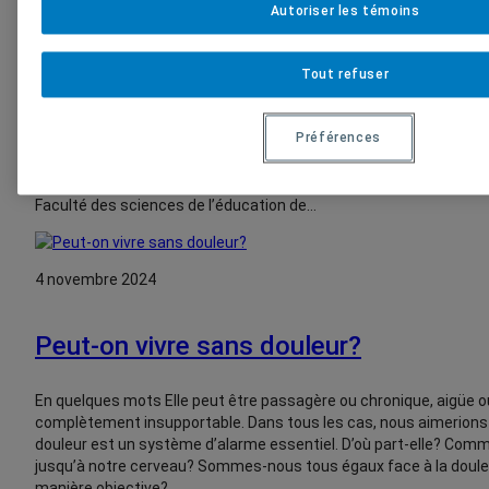
Autoriser les témoins
Manger, c’est parfois compliqué
Tout refuser
En quelques mots La surabondance d’informations, les diètes e
sportifs ou encore les exigences environnementales, peuvent faire
Préférences
et conduire à des troubles alimentaires graves. Comment retrouver
serein de se mettre à table ? Venez en discuter avec des spéciali
psychologie et histoire. Une conférence participative avec : Mari
Faculté des sciences de l’éducation de…
4 novembre 2024
Peut-on vivre sans douleur?
En quelques mots Elle peut être passagère ou chronique, aigüe ou
complètement insupportable. Dans tous les cas, nous aimerions 
douleur est un système d’alarme essentiel. D’où part-elle? Comm
jusqu’à notre cerveau? Sommes-nous tous égaux face à la douleu
manière objective?…