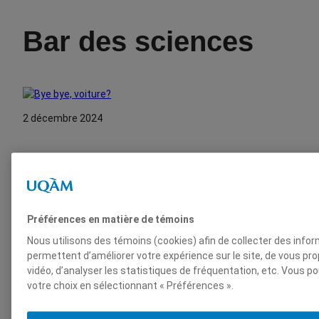
Bar des sciences
2 décembre 2024
Bye bye, voiture?
En quelques mots Trois chercheuses proposent des solutions appl
urbain et rural : faciliter la vie des piétons, densifier les quartier
Préférences en matière de témoins
collectif, favoriser le partage des véhicules dans toute la provinc
au kilométrage, etc. Plusieurs initiatives ont déjà fait leurs preu
Nous utilisons des témoins (cookies) afin de collecter des info
soirée fera l’objet…
permettent d’améliorer votre expérience sur le site, de vous p
vidéo, d’analyser les statistiques de fréquentation, etc. Vous p
votre choix en sélectionnant « Préférences ».
11 septembre 2025