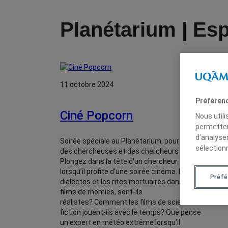
Planétarium | Esp
11 octobre 2024
Préféren
Ciné Popcorn
Nous util
permetten
d’analyse
Soirée spéciale au Planétarium, pour la Nuit
sélection
des chercheuses et des chercheurs
Plongez dans la tête d’un chercheur
lorsqu’il profite d’une soirée cinéma. Les
Préfé
dialectes et les rites mortuaires dans les
films de momies, sont-ils
réalistes? Comment les films de science-
fiction jouent-ils avec le temps? Que pense
un expert en météo extrême lorsqu’il