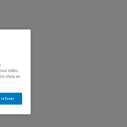
s
enus vidéo,
tre choix en
 refuser